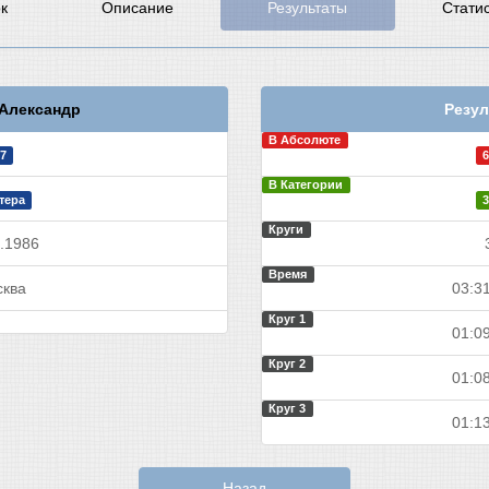
к
Описание
Результаты
Стати
Александр
Резул
В Абсолюте
7
6
В Категории
тера
3
Круги
.1986
Время
ква
03:31
Круг 1
01:09
Круг 2
01:08
Круг 3
01:13
Назад