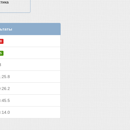
стика
ьтаты
8
5
3
:25.8
:26.2
:45.5
:14.0