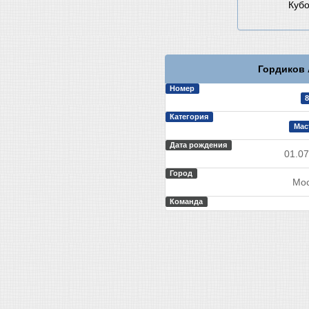
Кубо
Гордиков 
Номер
8
Категория
Мас
Дата рождения
01.07
Город
Мос
Команда