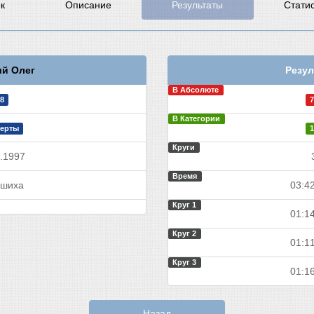
к
Описание
Результаты
Стати
й Олег
Резул
В Абсолюте
8
7
В Категории
ерты
1
Круги
.1997
Время
шиха
03:42
Круг 1
01:14
Круг 2
01:11
Круг 3
01:16
Назад