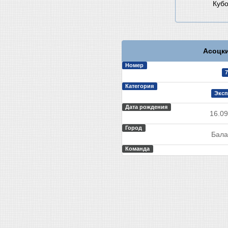
Кубо
Асоцки
Номер
7
Категория
Эксп
Дата рождения
16.09
Город
Бала
Команда