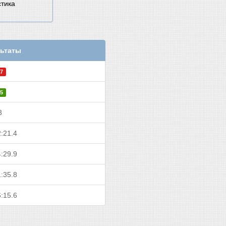
стика
ьтаты
7
5
3
:21.4
:29.9
:35.8
:15.6