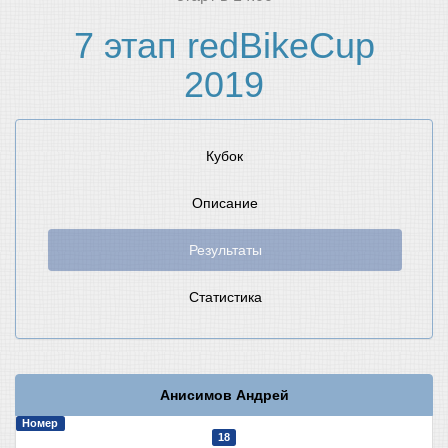
7 этап redBikeCup
2019
Кубок
Описание
Результаты
Статистика
Анисимов Андрей
Номер
18