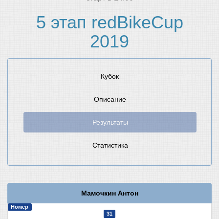
5 этап redBikeCup
2019
Кубок
Описание
Результаты
Статистика
Мамочкин Антон
Номер
31