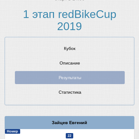
1 этап redBikeCup
2019
Кубок
Описание
Результаты
Статистика
Зайцев Евгений
Номер
22