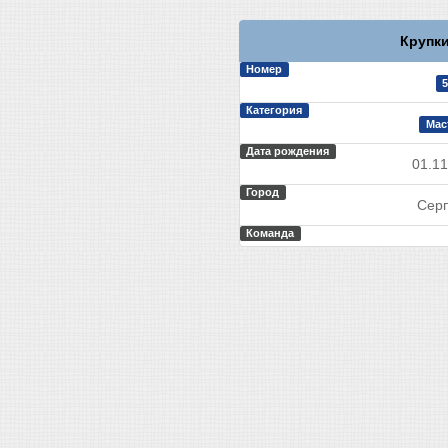
Крупки
Номер
5
Категория
Мас
Дата рождения
01.11
Город
Серп
Команда