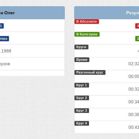
н Олег
Резул
В Абсолюте
1
4
В Категории
тера
2
Круги
.1988
Время
ухов
02:32
Разгонный круг
00:05
Круг 1
00:32
Круг 2
00:34
Круг 3
00:38
Круг 4
00:41