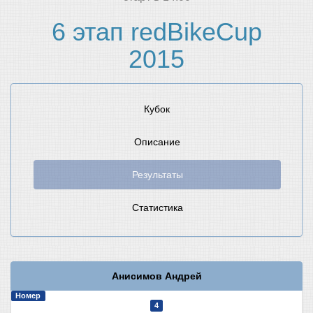
6 этап redBikeCup
2015
Кубок
Описание
Результаты
Статистика
Анисимов Андрей
Номер
4