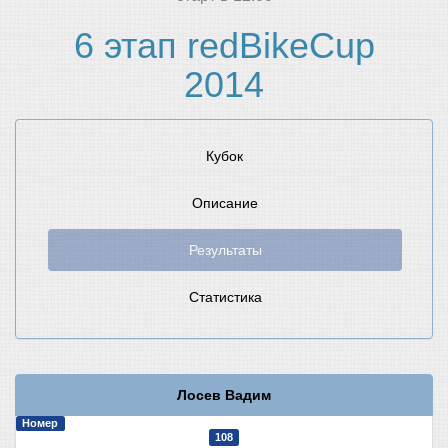
6 этап redBikeCup
2014
Кубок
Описание
Результаты
Статистика
Лосев Вадим
Номер
108