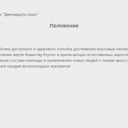
и "Двенадцать ярых"
Положение
иболее доступного и здорового способа достижения массовых гипо
несение жертв божеству Ктулхо в прилегающих естественных заросля
ние состава команды и привлечение новых людей к гонкам кросс-к
мов продаж велосипедных магазинов.