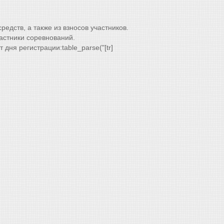
едств, а также из взносов участников.
частники соревнований.
 дня регистрации:table_parse("[tr]