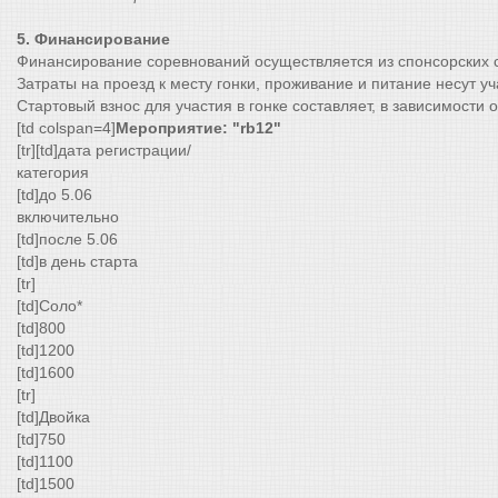
5. Финансирование
Финансирование соревнований осуществляется из спонсорских ср
Затраты на проезд к месту гонки, проживание и питание несут у
Стартовый взнос для участия в гонке составляет, в зависимости от
[td colspan=4]
Мероприятие: "rb12"
[tr][td]дата регистрации/
категория
[td]до 5.06
включительно
[td]после 5.06
[td]в день старта
[tr]
[td]Соло*
[td]800
[td]1200
[td]1600
[tr]
[td]Двойка
[td]750
[td]1100
[td]1500