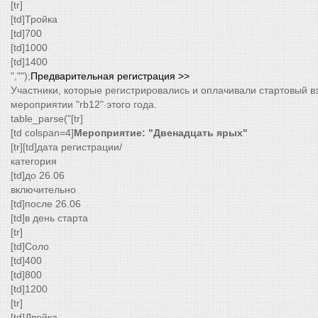
[tr]
[td]Тройка
[td]700
[td]1000
[td]1400
","");
Предварительная регистрация >>
Участники, которые регистрировались и оплачивали стартовый вз
мероприятии "rb12" этого года.
table_parse("[tr]
[td colspan=4]
Мероприятие: "Двенадцать ярых"
[tr][td]дата регистрации/
категория
[td]до 26.06
включительно
[td]после 26.06
[td]в день старта
[tr]
[td]Соло
[td]400
[td]800
[td]1200
[tr]
[td]Двойка