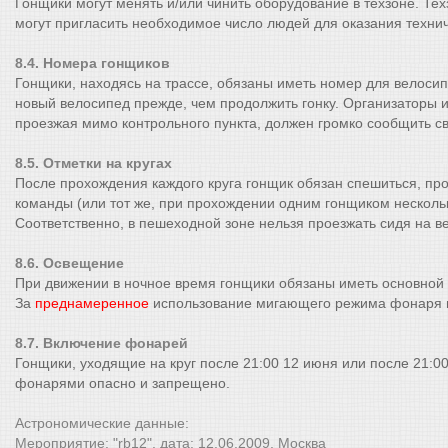
Гонщики могут менять и/или чинить оборудование в техзоне. Тех
могут пригласить необходимое число людей для оказания техни
8.4. Номера гонщиков
Гонщики, находясь на трассе, обязаны иметь номер для велосип
новый велосипед прежде, чем продолжить гонку. Организаторы и
проезжая мимо контрольного пункта, должен громко сообщить с
8.5. Отметки на кругах
После прохождения каждого круга гонщик обязан спешиться, пр
команды (или тот же, при прохождении одним гонщиком нескольки
Соответственно, в пешеходной зоне нельзя проезжать сидя на 
8.6. Освещение
При движении в ночное время гонщики обязаны иметь основной 
За
преднамеренное
использование мигающего режима фонаря и
8.7. Включение фонарей
Гонщики, уходящие на круг после 21:00 12 июня или после 21:
фонарями опасно и запрещено.
Астрономические данные:
Мероприятие: "rb12", дата: 12.06.2009, Москва