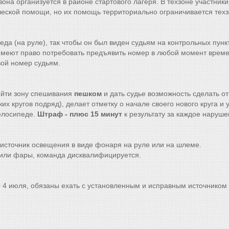
зона организуется в районе стартового лагеря. В техзоне участник
ческой помощи, но их помощь территориально ограничивается техз
еда (на руле), так чтобы он был виден судьям на контрольных пун
меют право потребовать предъявить номер в любой момент времени
вой номер судьям.
ойти зону спешивания
пешком
и дать судье возможность сделать о
х кругов подряд), делает отметку о начале своего нового круга и 
велосипеде.
Штраф - плюс 15 минут
к результату за каждое наруше
источник освещения в виде фонаря на руле или на шлеме.
ли фары, команда дисквалифицируется.
00 4 июля, обязаны ехать с установленным и исправным источник