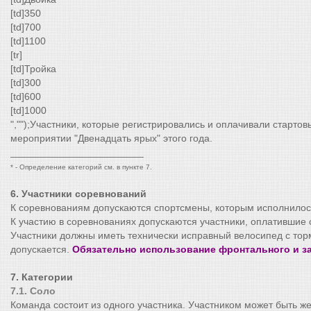
[td]350
[td]700
[td]1100
[tr]
[td]Тройка
[td]300
[td]600
[td]1000
","");Участники, которые регистрировались и оплачивали стартов
мероприятии "Двенадцать ярых" этого года.
________________________
* - Определение категорий см. в пункте 7.
6. Участники соревнований
К соревнованиям допускаются спортсмены, которым исполнилос
К участию в соревнованиях допускаются участники, оплатившие 
Участники должны иметь технически исправный велосипед с то
допускается.
Обязательно использование фронтального и з
7. Категории
7.1. Соло
Команда состоит из одного участника. Участником может быть 