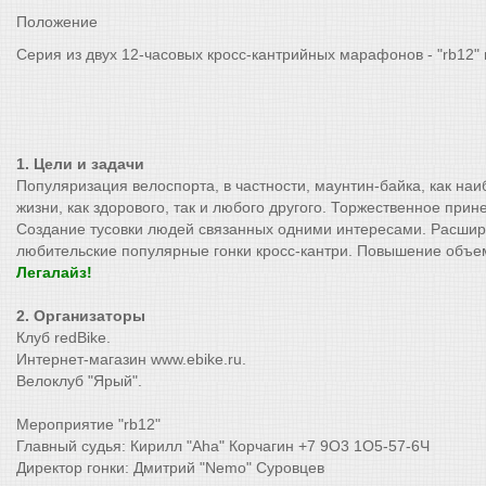
Положение
Серия из двух 12-часовых кросс-кантрийных марафонов - "rb12" 
1. Цели и задачи
Популяризация велоспорта, в частности, маунтин-байка, как на
жизни, как здорового, так и любого другого. Торжественное при
Создание тусовки людей связанных одними интересами. Расшире
любительские популярные гонки кросс-кантри. Повышение объе
Легалайз!
2. Организаторы
Клуб redBike.
Интернет-магазин www.ebike.ru.
Велоклуб "Ярый".
Мероприятие "rb12"
Главный судья: Кирилл "Aha" Корчагин +7 9O3 1O5-57-6Ч
Директор гонки: Дмитрий "Nemo" Суровцев