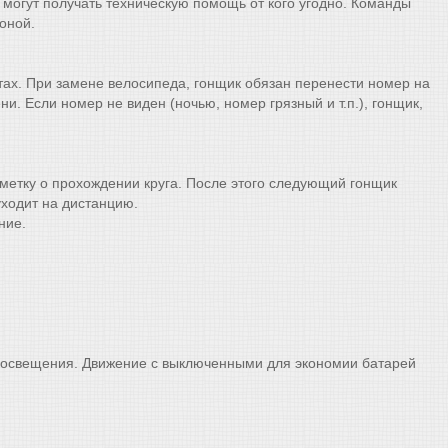
и могут получать техническую помощь от кого угодно. Команды
оной.
ктах. При замене велосипеда, гонщик обязан перенести номер на
. Если номер не виден (ночью, номер грязный и т.п.), гонщик,
тметку о прохождении круга. После этого следующий гонщик
уходит на дистанцию.
ние.
ом освещения. Движение с выключенными для экономии батарей