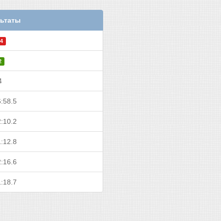
ьтаты
4
2
4
:58.5
:10.2
:12.8
:16.6
:18.7