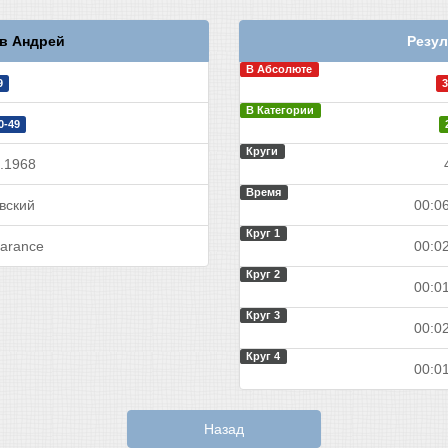
в Андрей
Резул
В Абсолюте
9
3
В Категории
0-49
Круги
.1968
Время
вский
00:06
Круг 1
arance
00:02
Круг 2
00:01
Круг 3
00:02
Круг 4
00:01
Назад