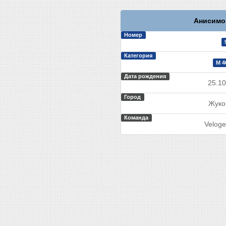
Анисимо
Номер
Категория
М 4
Дата рождения
25.10
Город
Жуко
Команда
Veloge