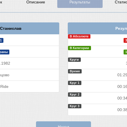
к
Описание
Результаты
Стати
Станислав
Резул
В Абсолюте
1
3
В Категории
раны
1
Круги
.1982
Время
цово
01:29
Круг 1
 Ride
00:16
Круг 2
00:34
Круг 3
00:38
Назад