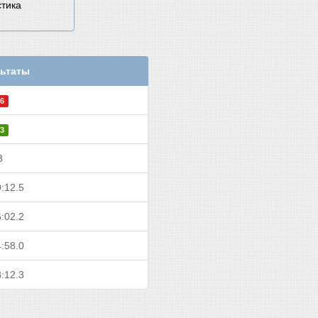
стика
ьтаты
6
3
3
:12.5
:02.2
:58.0
:12.3