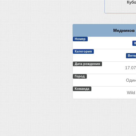
Кубо
Медников 
Номер
8
Категория
Вете
Дата рождения
17.07
Город
Один
Команда
Wild