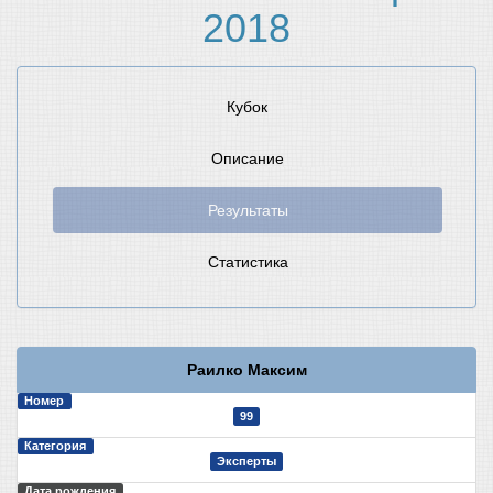
2018
Кубок
Описание
Результаты
Статистика
Раилко Максим
Номер
99
Категория
Эксперты
Дата рождения