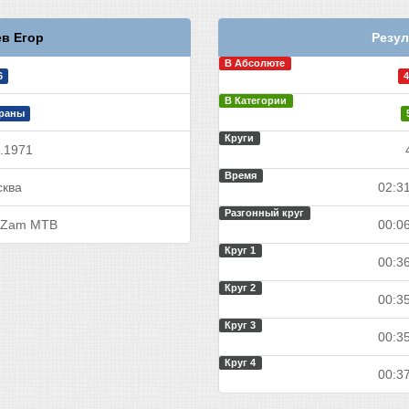
в Егор
Резул
В Абсолюте
6
4
В Категории
раны
Круги
.1971
Время
ква
02:31
Разгонный круг
Zam MTB
00:06
Круг 1
00:36
Круг 2
00:35
Круг 3
00:35
Круг 4
00:37