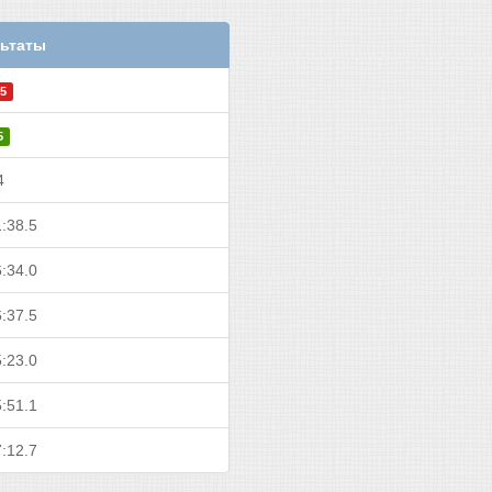
ьтаты
5
5
4
:38.5
:34.0
:37.5
:23.0
:51.1
:12.7