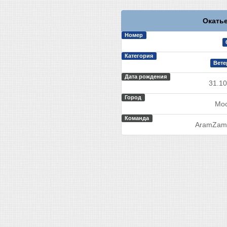
Окатье
Номер
Категория
Вете
Дата рождения
31.10
Город
Мос
Команда
AramZam