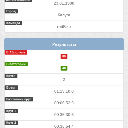
23.01.1988
Город
Калуга
Команда
redBike
Результаты
В Абсолюте
89
В Категории
48
Круги
2
Время
01:19:18.0
Разгонный круг
00:06:52.9
Круг 1
00:36:30.6
Круг 2
00:35:54.4