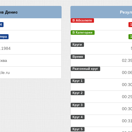
в Денис
Резул
В Абсолюте
4
1
В Категории
тера
1
Круги
.1984
Время
ква
02:39
Разгонный круг
le.ru
00:06
Круг 1
00:30
Круг 2
00:29
Круг 3
00:30
Круг 4
00:31
Круг 5