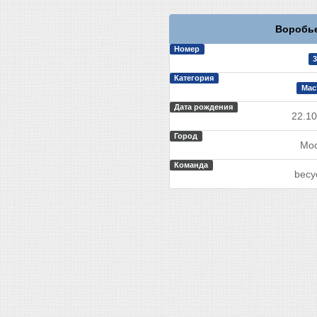
Воробье
Номер
3
Категория
Мас
Дата рождения
22.10
Город
Мос
Команда
becyc