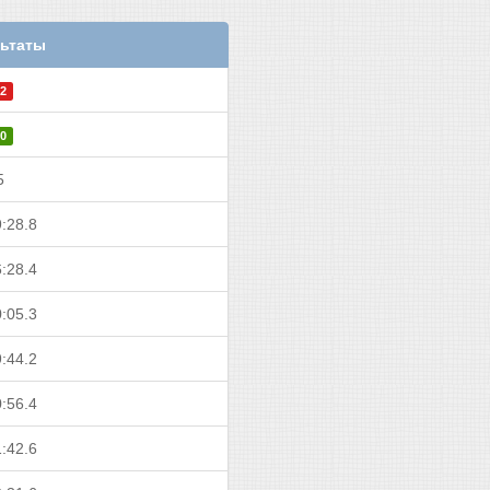
ьтаты
2
0
5
:28.8
:28.4
:05.3
:44.2
:56.4
:42.6