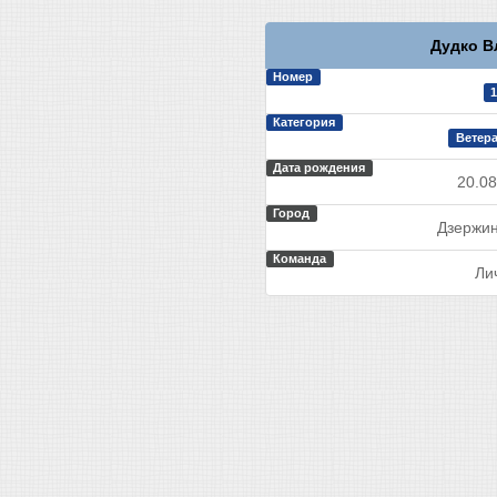
Дудко В
Номер
1
Категория
Ветера
Дата рождения
20.08
Город
Дзержин
Команда
Ли