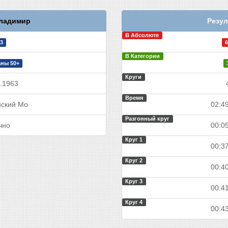
ладимир
Резул
В Абсолюте
3
6
В Категории
ны 50+
Круги
.1963
Время
ский Мо
02:49
Разгонный круг
чно
00:05
Круг 1
00:37
Круг 2
00:40
Круг 3
00:41
Круг 4
00:43