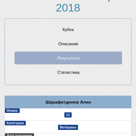
2018
Кубок
Описание
Результаты
Статистика
Шарафатдинов Ален
Номер
11
Категория
Ветераны
Дата рождения