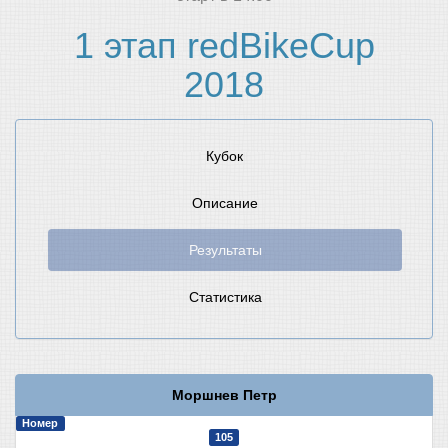
1 этап redBikeCup
2018
Кубок
Описание
Результаты
Статистика
Моршнев Петр
Номер
105