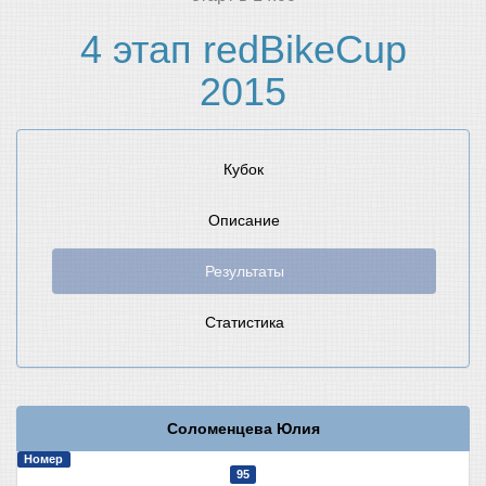
4 этап redBikeCup
2015
Кубок
Описание
Результаты
Статистика
Соломенцева Юлия
Номер
95