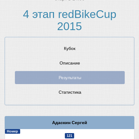
4 этап redBikeCup
2015
Кубок
Описание
Результаты
Статистика
Адаскин Сергей
Номер
121