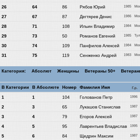
26
64
86
Рябов Юрий
1985
Мо
27
67
87
Дегтярев Денис
1986
Мо
28
71
108
Ильин Владимир
1984
Мо
29
73
50
Романов Евгений
1985
Тул
30
74
109
Панфилов Алексей
1984
Мо
31
75
119
Сенженко Андрей
1983
Мо
Категория:
Абсолют
Женщины
Ветераны 50+
Ветера
В Категории
В Абсолюте
Номер
Фамилия Имя
Г.р.
1
1
104
Голованов Петр
1996
2
3
65
Лукашов Станислав
1987
3
4
79
Егоров Алексей
1987
4
5
95
Лаврентьев Владислав
1995
5
6
84
Щедрин Максим
1987