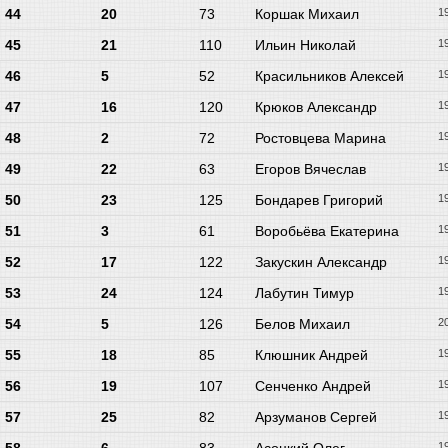
44
20
73
Коршак Михаил
1
45
21
110
Ильин Николай
1
46
5
52
Красильников Алексей
1
47
16
120
Крюков Александр
1
48
2
72
Ростовцева Марина
1
49
22
63
Егоров Вячеслав
1
50
23
125
Бондарев Григорий
1
51
3
61
Воробьёва Екатерина
1
52
17
122
Закускин Александр
1
53
24
124
Лабутин Тимур
1
54
5
126
Белов Михаил
2
55
18
85
Клюшник Андрей
1
56
19
107
Сенченко Андрей
1
57
25
82
Арзуманов Сергей
1
1