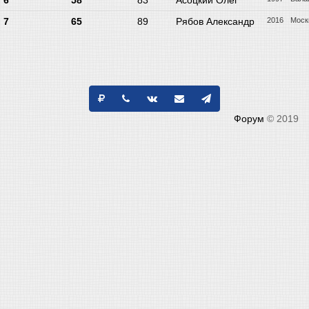
6
58
83
Асоцкий Олег
7
65
89
Рябов Александр
2016
Моск
Форум
© 2019