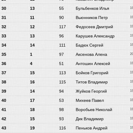
30
13
55
Бульбенков Илья
1
31
11
90
Вьюнников Петр
1
32
12
117
Федосеев Дмитрий
1
33
13
96
Карушев Александр
1
34
14
111
Бадюк Сергей
1
35
1
97
Аксенова Алена
2
36
4
51
Антошин Алексей
1
37
15
113
Бойков Григорий
1
38
16
115
Титов Владимир
1
39
14
94
Жуйков Георгий
1
40
17
53
Михеев Павел
1
41
18
98
Воробьев Николай
1
42
15
93
Дик Владимир
1
43
19
116
Пеньков Андрей
1