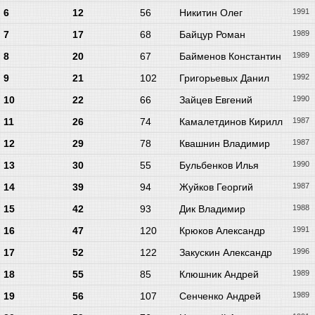
6
12
56
Никитин Олег
1991
7
17
68
Байцур Роман
1989
8
20
67
Байменов Константин
1989
9
21
102
Григорьевых Данил
1992
10
22
66
Зайцев Евгений
1990
11
26
74
Камалетдинов Кирилл
1987
12
29
78
Квашнин Владимир
1987
13
30
55
Бульбенков Илья
1990
14
39
94
Жуйков Георгий
1987
15
42
93
Дик Владимир
1988
16
47
120
Крюков Александр
1991
17
52
122
Закускин Александр
1996
18
55
85
Клюшник Андрей
1989
19
56
107
Сенченко Андрей
1989