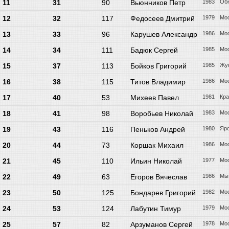
11
31
90
Вьюнников Петр
1983
Об
12
32
117
Федосеев Дмитрий
1979
Мо
13
33
96
Карушев Александр
1986
Мо
14
34
111
Бадюк Сергей
1985
Мо
15
37
113
Бойков Григорий
1985
Жу
16
38
115
Титов Владимир
1986
Мо
17
40
53
Михеев Павел
1981
Кра
18
41
98
Воробьев Николай
1983
Мо
19
43
116
Пеньков Андрей
1980
Яр
20
44
73
Коршак Михаил
1986
Мо
21
45
110
Ильин Николай
1977
Мо
22
49
63
Егоров Вячеслав
1986
Мы
23
50
125
Бондарев Григорий
1982
Мо
24
53
124
Лабутин Тимур
1979
Мо
25
57
82
Арзуманов Сергей
1978
Мо