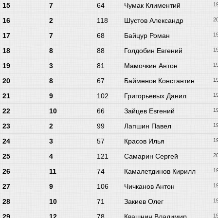
15
7
64
Чумак Климентий
1
16
2
118
Шустов Александр
2
17
7
68
Байцур Роман
1
18
8
88
Голдобин Евгений
1
19
3
81
Мамочкин Антон
1
20
8
67
Байменов Константин
1
21
9
102
Григорьевых Данил
1
22
10
66
Зайцев Евгений
1
23
2
99
Лапшин Павел
1
24
3
57
Красов Илья
1
25
4
121
Самарин Сергей
2
26
11
74
Камалетдинов Кирилл
1
27
9
106
Чичканов Антон
1
28
10
71
Закиев Олег
1
29
12
78
Квашнин Владимир
1