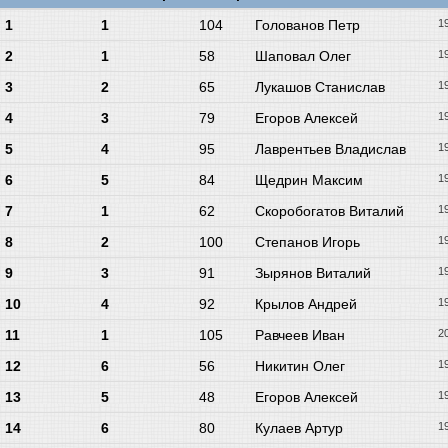
1
1
104
Голованов Петр
1
2
1
58
Шаповал Олег
1
3
2
65
Лукашов Станислав
1
4
3
79
Егоров Алексей
1
5
4
95
Лаврентьев Владислав
1
6
5
84
Щедрин Максим
1
7
1
62
Скоробогатов Виталий
1
8
2
100
Степанов Игорь
1
9
3
91
Зырянов Виталий
1
10
4
92
Крылов Андрей
1
11
1
105
Равчеев Иван
2
12
6
56
Никитин Олег
1
13
5
48
Егоров Алексей
1
14
6
80
Кулаев Артур
1