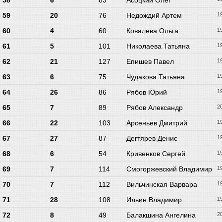
58
6
83
Асоцкий Олег
59
20
76
Недождий Артем
1
60
4
60
Ковалева Ольга
1
61
5
101
Николаева Татьяна
1
62
21
127
Епишев Павел
1
63
6
75
Чудакова Татьяна
1
64
26
86
Рябов Юрий
1
65
7
89
Рябов Александр
2
66
22
103
Арсеньев Дмитрий
1
67
27
87
Дегтярев Денис
1
68
6
54
Кривенков Сергей
1
69
7
114
Смогоржевский Владимир
1
70
7
112
Вильчинская Варвара
1
71
28
108
Ильин Владимир
1
72
8
49
Балакшина Ангелина
2