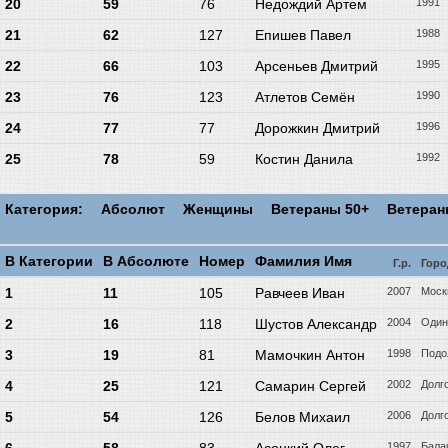
20
59
76
Недождий Артем
1991
21
62
127
Епишев Павел
1988
22
66
103
Арсеньев Дмитрий
1995
23
76
123
Атлетов Семён
1990
24
77
77
Дорожкин Дмитрий
1996
25
78
59
Костин Данила
1992
Категория:
Абсолют
Женщины
Ветераны 50+
Ветера
В Категории
В Абсолюте
Номер
Фамилия Имя
Г.р.
Горо
1
11
105
Равчеев Иван
2007
Моск
2
16
118
Шустов Александр
2004
Один
3
19
81
Мамочкин Антон
1998
Подо
4
25
121
Самарин Сергей
2002
Долг
5
54
126
Белов Михаил
2006
Долг
1997
Бала