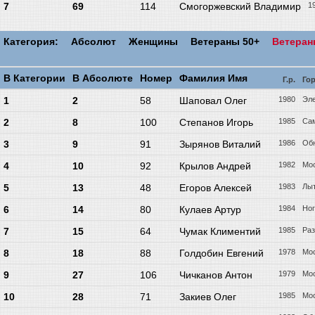
7
69
114
Смогоржевский Владимир
1
Категория:
Абсолют
Женщины
Ветераны 50+
Ветера
В Категории
В Абсолюте
Номер
Фамилия Имя
Г.р.
Го
1
2
58
Шаповал Олег
1980
Эле
2
8
100
Степанов Игорь
1985
Са
3
9
91
Зырянов Виталий
1986
Об
4
10
92
Крылов Андрей
1982
Мо
5
13
48
Егоров Алексей
1983
Лы
6
14
80
Кулаев Артур
1984
Ног
7
15
64
Чумак Климентий
1985
Ра
8
18
88
Голдобин Евгений
1978
Мо
9
27
106
Чичканов Антон
1979
Мо
10
28
71
Закиев Олег
1985
Мо