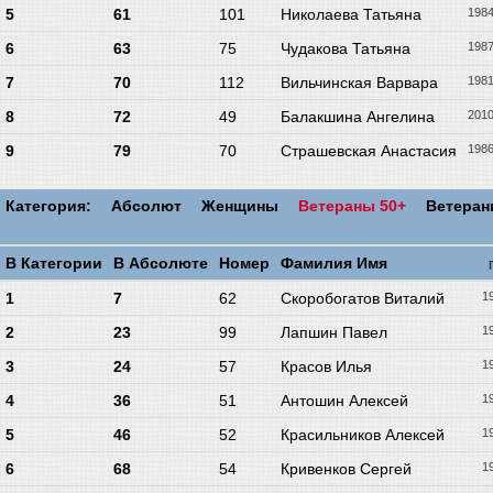
5
61
101
Николаева Татьяна
198
6
63
75
Чудакова Татьяна
198
7
70
112
Вильчинская Варвара
198
8
72
49
Балакшина Ангелина
201
9
79
70
Страшевская Анастасия
198
Категория:
Абсолют
Женщины
Ветераны 50+
Ветера
В Категории
В Абсолюте
Номер
Фамилия Имя
1
7
62
Скоробогатов Виталий
1
2
23
99
Лапшин Павел
1
3
24
57
Красов Илья
1
4
36
51
Антошин Алексей
1
5
46
52
Красильников Алексей
1
6
68
54
Кривенков Сергей
1