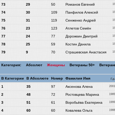
73
29
50
Романов Евгений
1
74
30
109
Панфилов Алексей
1
75
31
119
Сенженко Андрей
1
76
23
123
Атлетов Семён
1
77
24
77
Дорожкин Дмитрий
1
78
25
59
Костин Данила
1
79
9
70
Страшевская Анастасия
1
Категория:
Абсолют
Женщины
Ветераны 50+
Ветера
В Категории
В Абсолюте
Номер
Фамилия Имя
Г.р
1
35
97
Аксенова Алена
200
2
48
72
Ростовцева Марина
198
3
51
61
Воробьёва Екатерина
199
4
60
60
Ковалева Ольга
198