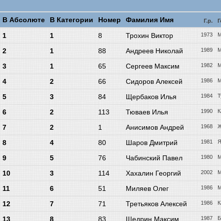
В Абсолюте
В Категории
Номер
Фамилия Имя
Г.р.
Г
1
1
8
Трохин Виктор
1973
М
2
1
88
Андреев Николай
1989
М
3
1
65
Сергеев Максим
1982
М
4
2
66
Сидоров Алексей
1986
М
5
3
84
Щербаков Илья
1984
Т
6
2
113
Тюваев Илья
1990
К
7
2
1
Анисимов Андрей
1968
Ж
8
4
80
Шаров Дмитрий
1981
Я
9
5
76
Чабинский Павел
1980
М
10
3
114
Хахалин Георгий
2002
М
11
6
51
Миляев Олег
1986
М
12
7
71
Третьяков Алексей
1986
К
13
8
83
Щедрин Максим
1987
Б