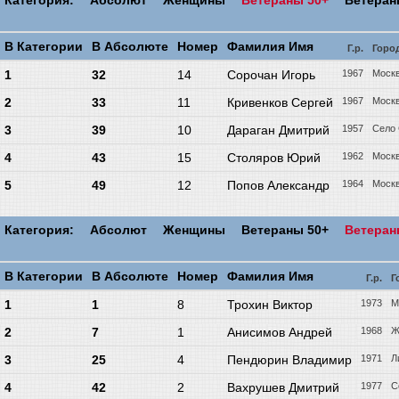
Категория:
Абсолют
Женщины
Ветераны 50+
Ветера
В Категории
В Абсолюте
Номер
Фамилия Имя
Г.р.
Горо
1
32
14
Сорочан Игорь
1967
Моск
2
33
11
Кривенков Сергей
1967
Моск
3
39
10
Дараган Дмитрий
1957
Село
4
43
15
Столяров Юрий
1962
Моск
5
49
12
Попов Александр
1964
Моск
Категория:
Абсолют
Женщины
Ветераны 50+
Ветера
В Категории
В Абсолюте
Номер
Фамилия Имя
Г.р.
Г
1
1
8
Трохин Виктор
1973
М
2
7
1
Анисимов Андрей
1968
Ж
3
25
4
Пендюрин Владимир
1971
Л
4
42
2
Вахрушев Дмитрий
1977
С