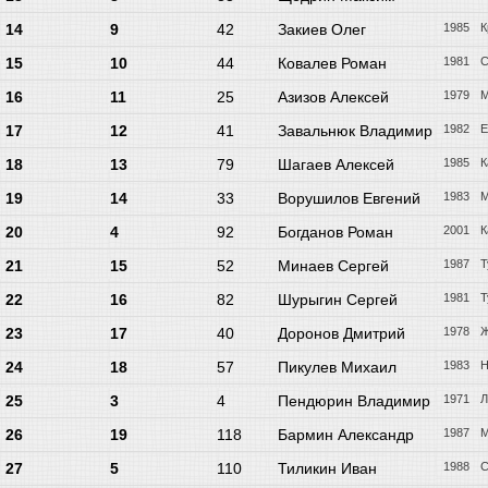
14
9
42
Закиев Олег
1985
К
15
10
44
Ковалев Роман
1981
С
16
11
25
Азизов Алексей
1979
М
17
12
41
Завальнюк Владимир
1982
Е
18
13
79
Шагаев Алексей
1985
К
19
14
33
Ворушилов Евгений
1983
М
20
4
92
Богданов Роман
2001
К
21
15
52
Минаев Сергей
1987
Т
22
16
82
Шурыгин Сергей
1981
Т
23
17
40
Доронов Дмитрий
1978
Ж
24
18
57
Пикулев Михаил
1983
Н
25
3
4
Пендюрин Владимир
1971
Л
26
19
118
Бармин Александр
1987
М
27
5
110
Тиликин Иван
1988
С