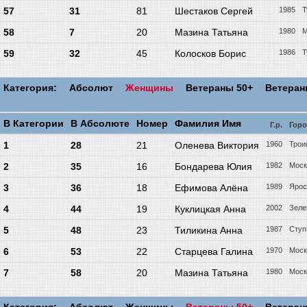
57
31
81
Шестаков Сергей
1985
Т
58
7
20
Мазина Татьяна
1980
М
59
32
45
Колосков Борис
1986
Т
Категория:
Абсолют
Женщины
Ветераны 50+
Ветера
В Категории
В Абсолюте
Номер
Фамилия Имя
Г.р.
Гор
1
28
21
Оленева Виктория
1960
Трои
2
35
16
Бондарева Юлия
1982
Моск
3
36
18
Ефимова Алёна
1989
Ярос
4
44
19
Куклицкая Анна
2002
Зеле
5
48
23
Тиликина Анна
1987
Ступ
6
53
22
Старцева Галина
1970
Моск
7
58
20
Мазина Татьяна
1980
Моск