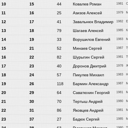
10
15
44
Ковалев Роман
1981
С
11
16
25
Азизов Алексей
1979
М
12
17
41
Завальнюк Владимир
1982
Е
13
18
79
Шагаев Алексей
1985
К
14
19
33
Ворушилов Евгений
1983
М
15
21
52
Минаев Сергей
1987
Т
16
22
82
Шурыгин Сергей
1981
Т
17
23
40
Доронов Дмитрий
1978
Ж
18
24
57
Пикулев Михаил
1983
Н
19
26
118
Бармин Александр
1987
М
20
29
64
Саватюхин Георгий
1981
М
21
30
70
Тертыш Андрей
1980
М
22
31
86
Яковцев Андрей
1981
М
23
37
27
Бадюк Сергей
1985
М
1980
Т