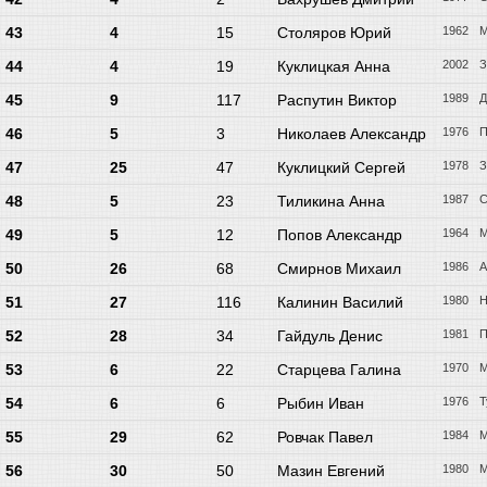
43
4
15
Столяров Юрий
1962
М
44
4
19
Куклицкая Анна
2002
З
45
9
117
Распутин Виктор
1989
Д
46
5
3
Николаев Александр
1976
П
47
25
47
Куклицкий Сергей
1978
З
48
5
23
Тиликина Анна
1987
С
49
5
12
Попов Александр
1964
М
50
26
68
Смирнов Михаил
1986
А
51
27
116
Калинин Василий
1980
Н
52
28
34
Гайдуль Денис
1981
П
53
6
22
Старцева Галина
1970
М
54
6
6
Рыбин Иван
1976
Т
55
29
62
Ровчак Павел
1984
М
56
30
50
Мазин Евгений
1980
М