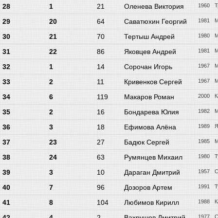
28
1
21
Оленева Виктория
1960
Т
29
20
64
Саватюхин Георгий
1981
М
30
21
70
Тертыш Андрей
1980
М
31
22
86
Яковцев Андрей
1981
М
32
1
14
Сорочан Игорь
1967
М
33
2
11
Кривенков Сергей
1967
М
34
6
119
Макаров Роман
2000
К
35
2
16
Бондарева Юлия
1982
М
36
3
18
Ефимова Алёна
1989
Я
37
23
27
Бадюк Сергей
1985
М
38
24
63
Румянцев Михаил
1980
Т
39
3
10
Дараган Дмитрий
1957
С
40
7
96
Дозоров Артем
1991
Т
41
8
104
Любимов Кирилл
1988
К
42
4
2
Вахрушев Дмитрий
1977
С