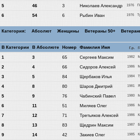
5
46
3
Николаев Александр
1976
П
6
54
6
Рыбин Иван
1976
Т
Категория:
Абсолют
Женщины
Ветераны 50+
Ветера
В Категории
В Абсолюте
Номер
Фамилия Имя
Г.р.
Г
1
3
65
Сергеев Максим
1982
М
2
4
66
Сидоров Алексей
1986
М
3
5
84
Щербаков Илья
1984
Т
4
8
80
Шаров Дмитрий
1981
Я
5
9
76
Чабинский Павел
1980
М
6
11
51
Миляев Олег
1986
М
7
12
71
Третьяков Алексей
1986
К
8
13
83
Щедрин Максим
1987
Б
9
14
42
Закиев Олег
1985
К