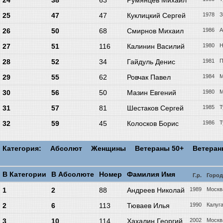
24
38
63
Румянцев Михаил
25
47
47
Куклицкий Сергей
1978
З
26
50
68
Смирнов Михаил
1986
А
27
51
116
Калинин Василий
1980
Н
28
52
34
Гайдуль Денис
1981
П
29
55
62
Ровчак Павел
1984
М
30
56
50
Мазин Евгений
1980
М
31
57
81
Шестаков Сергей
1985
Т
32
59
45
Колосков Борис
1986
Т
Категория:
Абсолют
Женщины
Ветераны 50+
Ветера
В Категории
В Абсолюте
Номер
Фамилия Имя
Г.р.
Город
1
2
88
Андреев Николай
1989
Москв
2
6
113
Тюваев Илья
1990
Калуг
3
10
114
Хахалин Георгий
2002
Москв