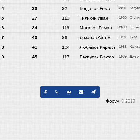
4
20
92
Богданов Роман
2001
Калуг
5
27
110
Тиликин Иван
1988
Ступи
6
34
119
Макаров Роман
2000
Калуг
7
40
96
Дозоров Артем
1991
Тула
8
41
104
Любимов Кирилл
1988
Калуг
9
45
117
Распутин Виктор
1989
Долго
Форум
© 2019