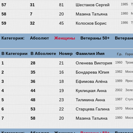
57
31
81
Шестаков Сергей
1985
Т
58
7
20
Мазина Татьяна
1980
М
59
32
45
Колосков Борис
1986
Т
Категория:
Абсолют
Женщины
Ветераны 50+
Ветера
В Категории
В Абсолюте
Номер
Фамилия Имя
Г.р.
Гор
1
28
21
Оленева Виктория
1960
Трои
2
35
16
Бондарева Юлия
1982
Моск
3
36
18
Ефимова Алёна
1989
Ярос
4
44
19
Куклицкая Анна
2002
Зеле
5
48
23
Тиликина Анна
1987
Ступ
6
53
22
Старцева Галина
1970
Моск
7
58
20
Мазина Татьяна
1980
Моск