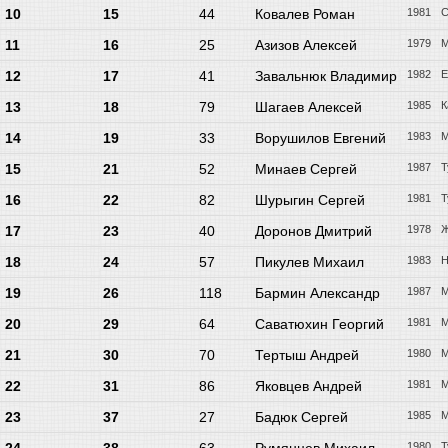
10
15
44
Ковалев Роман
1981
С
11
16
25
Азизов Алексей
1979
М
12
17
41
Завальнюк Владимир
1982
Е
13
18
79
Шагаев Алексей
1985
К
14
19
33
Ворушилов Евгений
1983
М
15
21
52
Минаев Сергей
1987
Т
16
22
82
Шурыгин Сергей
1981
Т
17
23
40
Доронов Дмитрий
1978
Ж
18
24
57
Пикулев Михаил
1983
Н
19
26
118
Бармин Александр
1987
М
20
29
64
Саватюхин Георгий
1981
М
21
30
70
Тертыш Андрей
1980
М
22
31
86
Яковцев Андрей
1981
М
23
37
27
Бадюк Сергей
1985
М
1980
Т