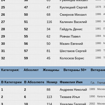
24
38
63
Румянцев Михаил
25
47
47
Куклицкий Сергей
1978
З
26
50
68
Смирнов Михаил
1986
А
27
51
116
Калинин Василий
1980
Н
28
52
34
Гайдуль Денис
1981
П
29
55
62
Ровчак Павел
1984
М
30
56
50
Мазин Евгений
1980
М
31
57
81
Шестаков Сергей
1985
Т
32
59
45
Колосков Борис
1986
Т
Категория:
Абсолют
Женщины
Ветераны 50+
Ветера
В Категории
В Абсолюте
Номер
Фамилия Имя
Г.р.
Город
1
2
88
Андреев Николай
1989
Москв
2
6
113
Тюваев Илья
1990
Калуг
3
10
114
Хахалин Георгий
2002
Москв