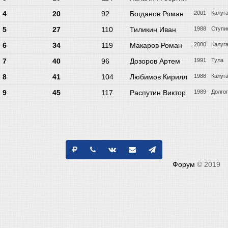
4
20
92
Богданов Роман
2001
Калуг
5
27
110
Тиликин Иван
1988
Ступи
6
34
119
Макаров Роман
2000
Калуг
7
40
96
Дозоров Артем
1991
Тула
8
41
104
Любимов Кирилл
1988
Калуг
9
45
117
Распутин Виктор
1989
Долго
Форум
© 2019