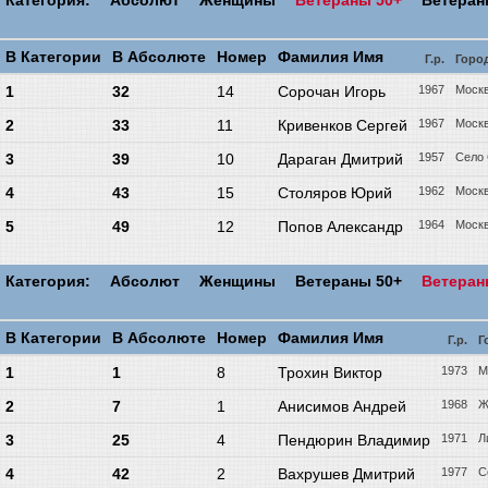
Категория:
Абсолют
Женщины
Ветераны 50+
Ветера
В Категории
В Абсолюте
Номер
Фамилия Имя
Г.р.
Горо
1
32
14
Сорочан Игорь
1967
Моск
2
33
11
Кривенков Сергей
1967
Моск
3
39
10
Дараган Дмитрий
1957
Село
4
43
15
Столяров Юрий
1962
Моск
5
49
12
Попов Александр
1964
Моск
Категория:
Абсолют
Женщины
Ветераны 50+
Ветера
В Категории
В Абсолюте
Номер
Фамилия Имя
Г.р.
Г
1
1
8
Трохин Виктор
1973
М
2
7
1
Анисимов Андрей
1968
Ж
3
25
4
Пендюрин Владимир
1971
Л
4
42
2
Вахрушев Дмитрий
1977
С