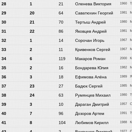
28
1
21
Оленева Виктория
1960
Т
29
20
64
Саватюхин Георгий
1981
М
30
21
70
Тертыш Андрей
1980
М
31
22
86
Яковцев Андрей
1981
М
32
1
14
Сорочан Игорь
1967
М
33
2
11
Кривенков Сергей
1967
М
34
6
119
Макаров Роман
2000
К
35
2
16
Бондарева Юлия
1982
М
36
3
18
Ефимова Алёна
1989
Я
37
23
27
Бадюк Сергей
1985
М
38
24
63
Румянцев Михаил
1980
Т
39
3
10
Дараган Дмитрий
1957
С
40
7
96
Дозоров Артем
1991
Т
41
8
104
Любимов Кирилл
1988
К
42
4
2
Вахрушев Дмитрий
1977
С