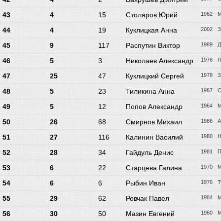
43
4
15
Столяров Юрий
1962
М
44
4
19
Куклицкая Анна
2002
З
45
9
117
Распутин Виктор
1989
Д
46
5
3
Николаев Александр
1976
П
47
25
47
Куклицкий Сергей
1978
З
48
5
23
Тиликина Анна
1987
С
49
5
12
Попов Александр
1964
М
50
26
68
Смирнов Михаил
1986
А
51
27
116
Калинин Василий
1980
Н
52
28
34
Гайдуль Денис
1981
П
53
6
22
Старцева Галина
1970
М
54
6
6
Рыбин Иван
1976
Т
55
29
62
Ровчак Павел
1984
М
56
30
50
Мазин Евгений
1980
М