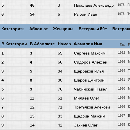
5
46
3
Николаев Александр
1976
П
6
54
6
Рыбин Иван
1976
Т
Категория:
Абсолют
Женщины
Ветераны 50+
Ветера
В Категории
В Абсолюте
Номер
Фамилия Имя
Г.р.
Г
1
3
65
Сергеев Максим
1982
М
2
4
66
Сидоров Алексей
1986
М
3
5
84
Щербаков Илья
1984
Т
4
8
80
Шаров Дмитрий
1981
Я
5
9
76
Чабинский Павел
1980
М
6
11
51
Миляев Олег
1986
М
7
12
71
Третьяков Алексей
1986
К
8
13
83
Щедрин Максим
1987
Б
9
14
42
Закиев Олег
1985
К