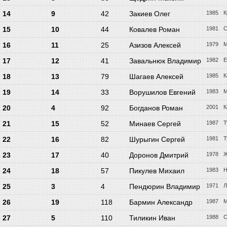
14
9
42
Закиев Олег
1985
К
15
10
44
Ковалев Роман
1981
С
16
11
25
Азизов Алексей
1979
М
17
12
41
Завальнюк Владимир
1982
Е
18
13
79
Шагаев Алексей
1985
К
19
14
33
Ворушилов Евгений
1983
М
20
4
92
Богданов Роман
2001
К
21
15
52
Минаев Сергей
1987
Т
22
16
82
Шурыгин Сергей
1981
Т
23
17
40
Доронов Дмитрий
1978
Ж
24
18
57
Пикулев Михаил
1983
Н
25
3
4
Пендюрин Владимир
1971
Л
26
19
118
Бармин Александр
1987
М
27
5
110
Тиликин Иван
1988
С