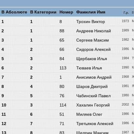
В Абсолюте
В Категории
Номер
Фамилия Имя
Г.р.
Г
1
1
8
Трохин Виктор
1973
М
2
1
88
Андреев Николай
1989
М
3
1
65
Сергеев Максим
1982
М
4
2
66
Сидоров Алексей
1986
М
5
3
84
Щербаков Илья
1984
Т
6
2
113
Тюваев Илья
1990
К
7
2
1
Анисимов Андрей
1968
Ж
8
4
80
Шаров Дмитрий
1981
Я
9
5
76
Чабинский Павел
1980
М
10
3
114
Хахалин Георгий
2002
М
11
6
51
Миляев Олег
1986
М
12
7
71
Третьяков Алексей
1986
К
13
8
83
Щедрин Максим
1987
Б