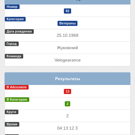
Номер
82
Категория
Ветераны
Дата рождения
25.10.1968
Город
Жуковский
Команда
Velogearance
Результаты
В Абсолюте
13
В Категории
2
Круги
2
Время
04:13:12.3